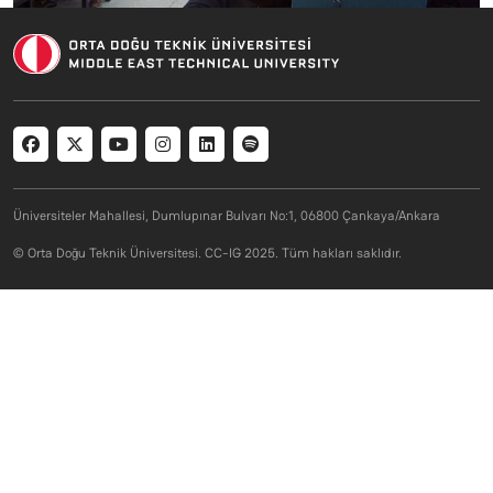
Social menu
Üniversiteler Mahallesi, Dumlupınar Bulvarı No:1, 06800 Çankaya/Ankara
© Orta Doğu Teknik Üniversitesi. CC-IG 2025. Tüm hakları saklıdır.